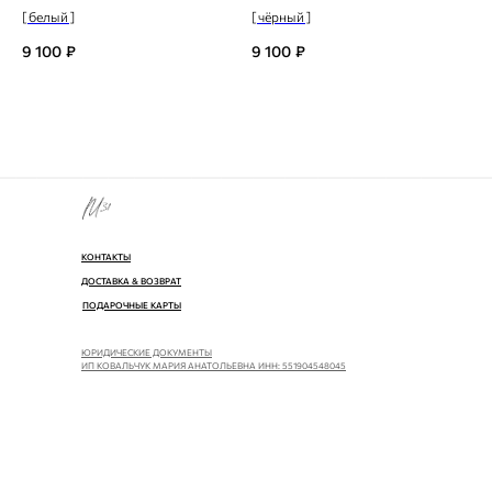
[ белый ]
[ чёрный ]
9 100
₽
9 100
₽
КОНТАКТЫ
ДОСТАВКА & ВОЗВРАТ
ПОДАРОЧНЫЕ КАРТЫ
ЮРИДИЧЕСКИЕ ДОКУМЕНТЫ
ИП КОВАЛЬЧУК МАРИЯ АНАТОЛЬЕВНА ИНН: 551904548045