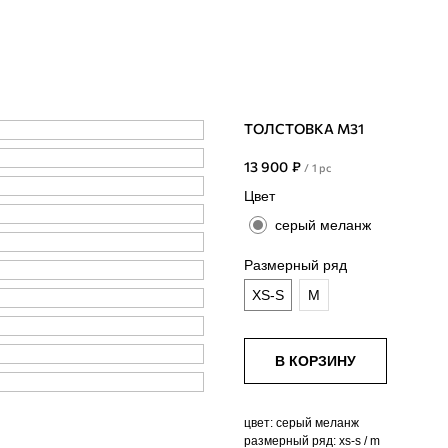
ТОЛСТОВКА М31
13 900
₽
/
1 pc
Цвет
серый меланж
Размерный ряд
XS-S
M
В КОРЗИНУ
цвет: серый меланж
размерный ряд: xs-s / m